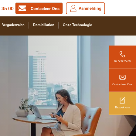
 35 00
Aanmelding
Contacteer Ons
Vergaderzalen
Domiciliation
Onze Technologie
02 550 35 00
Contacteer Ons
Bezoek ons