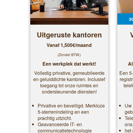
3
Uitgeruste kantoren
Vanaf 1,500€/maand
(Zonder BTW.)
Een werkplek dat werkt!
Al
Volledig privative, gemeubileerde
Een 5-
en geluiddichte kantoren. Inclusief
regist
toegang tot onze ruimtes en
tele
ondersteunende diensten!
Privative en beveiligd. Merkloze
Uw 
5-sterrenindeling en een
geb
prachtig uitzicht.
Tel
Geavanceerde IT- en
ons
communicatietechnologie
het