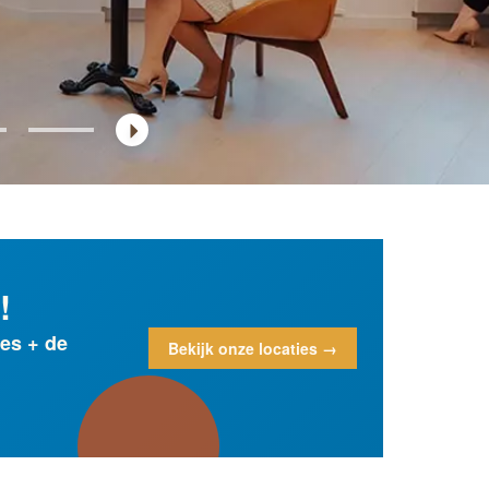
!
es + de
Bekijk onze locaties →