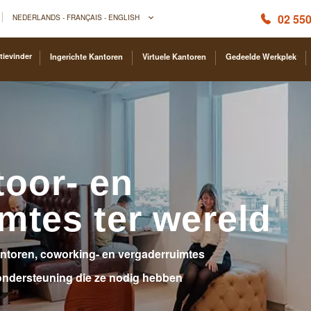
02 550
NEDERLANDS - FRANÇAIS - ENGLISH
tievinder
Ingerichte Kantoren
Virtuele Kantoren
Gedeelde Werkplek
toor- en
mtes ter wereld
antoren, coworking- en vergaderruimtes
 ondersteuning die ze nodig hebben