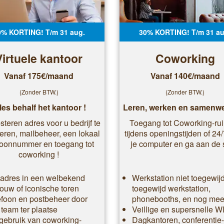
0% KORTING! T/m 31 aug.
30% KORTING! T/m 31 au
Virtuele kantoor
Coworking
Vanaf 175€/maand
Vanaf 140€/maand
(Zonder BTW.)
(Zonder BTW.)
les behalf het kantoor !
Leren, werken en samenwe
steren adres voor u bedrijf te
Toegang tot Coworking-ru
reren, mailbeheer, een lokaal
tijdens openingstijden of 24
foonnummer en toegang tot
je computer en ga aan de 
coworking !
adres in een welbekend
Werkstation niet toegewijd
ouw of iconische toren
toegewijd werkstation,
efoon en postbeheer door
phonebooths, en nog meer
 team ter plaatse
Veillige en supersnelle W
 gebruik van coworking-
Dagkantoren, conferentie