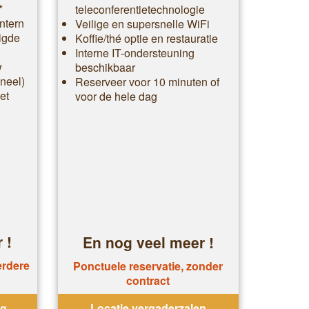
*
teleconferentietechnologie
ntern
Veilige en supersnelle WiFi
ligde
Koffie/thé optie en restauratie
Interne IT-ondersteuning
w
beschikbaar
oneel)
Reserveer voor 10 minuten of
et
voor de hele dag
 !
En nog veel meer !
erdere
Ponctuele reservatie, zonder
contract
ng
Locatie vergaderzalen