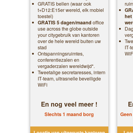
GRATIS bellen (waar ook
rui
t+D12:E15er wereld, elk mobiel
GRA
toestel)
het
GRATIS 5 dagen/maand
office
wer
use across the globe outside
Dag
your citygebruik van kantoren
ver
over de hele wereld buiten uw
Twee
stad
IT-t
Ontspanningsruimtes,
WiF
conferentiezalen en
vergaderzalen wereldwijd*.
Tweetalige secretaresses, intern
IT-team, ultrasnelle beveiligde
WiFi
En nog veel meer !
E
Slechts 1 maand borg
Geen 
Locatie van uitgeruste kantoren
Loca