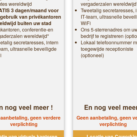
mtes wereldwijd
vergaderzalen wereldwijd
TIS 3 dagen/maand voor
Tweetalig secretaresses, i
 gebruik van privékantoren
IT-team, ultrasnelle bevei
eldwijd buiten uw stad
WiFi
kantoren, conferentie-en
Ons 5-sterrenadres om u
gaderzalen wereldwijd*
bedrijf te registreren (opti
talig secretaresses, intern
Lokaal telefoonnummer m
eam, ultrasnelle beveiligde
toegewijde receptioniste
i
(optioneel)
n nog veel meer !
En nog veel meer
aanbetaling, geen verdere
Geen aanbetaling, geen v
verplichting
verplichting
tie van virtuele kantoren
Locatie van Coworki