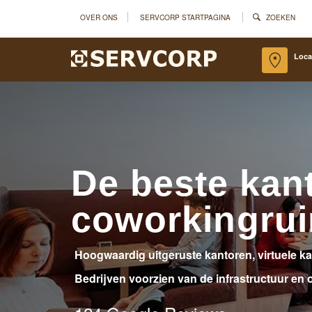
OVER ONS
SERVCORP STARTPAGINA
ZOEKEN
Loca
De beste kan
coworkingrui
Hoogwaardig uitgeruste kantoren, virtuele k
Bedrijven voorzien van de infrastructuur en