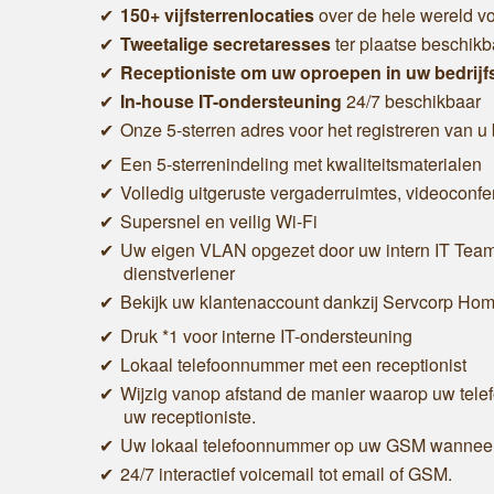
150+ vijfsterrenlocaties
over de hele wereld v
Tweetalige secretaresses
ter plaatse beschikb
Receptioniste om uw oproepen in uw bedrij
In-house IT-ondersteuning
24/7 beschikbaar
Onze 5-sterren adres voor het registreren van u b
Een 5-sterrenindeling met kwaliteitsmaterialen
Volledig uitgeruste vergaderruimtes, videoconf
Supersnel en veilig Wi-Fi
Uw eigen VLAN opgezet door uw intern IT Team -
dienstverlener
Bekijk uw klantenaccount dankzij Servcorp Ho
Druk *1 voor interne IT-ondersteuning
Lokaal telefoonnummer met een receptionist
Wijzig vanop afstand de manier waarop uw tele
uw receptioniste.
Uw lokaal telefoonnummer op uw GSM wanneer 
24/7 interactief voicemail tot email of GSM.