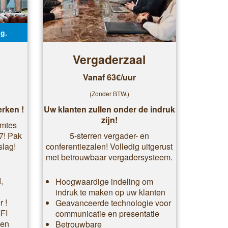
g.
Vergaderzaal
Vanaf 63€/uur
(Zonder BTW.)
rken !
Uw klanten zullen onder de indruk
zijn!
imtes
/7! Pak
5-sterren vergader- en
slag!
conferentiezalen! Volledig uitgerust
met betrouwbaar vergadersysteem.
,
Hoogwaardige indeling om
indruk te maken op uw klanten
 !
Geavanceerde technologie voor
IFI
communicatie en presentatie
-en
Betrouwbare