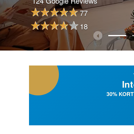
124 Google Reviews
77
18
In
30% KORTI