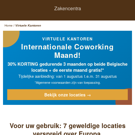
Zakencentra
Home
/
Virtuele Kantoren
VIRTUELE KANTOREN
Internationale Coworking
Maand!
30% KORTING gedurende 3 maanden op beide Belgische
locaties + de eerste maand gratis!*
Tijdelijke aanbieding: van 1 augustus t.e.m. 31 augustus
*Algemene voorwaarden zijn van toepassing.
Bekijk onze locaties →
Voor uw gebruik: 7 geweldige locaties
verspreid over Europa.