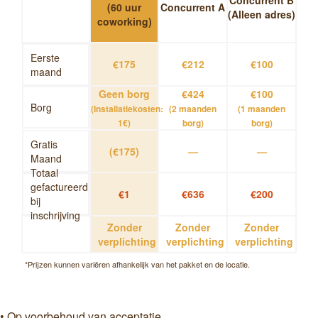
Concurrent B
(60 uur
Concurrent A
(Alleen adres)
coworking)
Eerste
€175
€212
€100
maand
Geen borg
€424
€100
Borg
(Installatiekosten:
(2 maanden
(1 maanden
1€)
borg)
borg)
Gratis
(€175)
—
—
Maand
Totaal
gefactureerd
€1
€636
€200
bij
inschrijving
Zonder
Zonder
Zonder
verplichting
verplichting
verplichting
*Prijzen kunnen variëren afhankelijk van het pakket en de locatie.
• Op voorbehoud van acceptatie