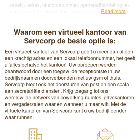
zakelijk adres, telefoonnummer, oproepafhandeling, e-
Read more
maildoorschakeling en toegang tot andere
kantoorfaciliteiten en-diensten zoals vergaderzalen en
secretariële en IT-ondersteuning zonder een fysiek
Waarom een virtueel kantoor van
kantoor te huren. De flexibele leasevoorwaarden die
aan een virtueel kantoor zijn gekoppeld, verlagen de
Servcorp de beste optie is:
overheadkosten en maken het makkelijker om naar
een fysieke kantoorruimte te upgraden wanneer de
Een virtueel kantoor van Servcorp geeft u meer dan alleen
bedrijfsbehoeften veranderen.
een krachtig adres en een lokaal telefoonnummer, het geeft
u 'alles behalve het kantoor'. Uw oproepen worden
beantwoord door een toegewijde receptioniste in uw
bedrijfsnaam en doorverbonden met uw gsm of thuis.
Servcorp biedt ook het doorsturen van post en een scala
aan secretariële diensten. Krijg toegang tot ons
wereldwijde netwerk van coworking-ruimtes, privékantoren
en vergaderzalen waar en wanneer u maar wilt. Met de
virtuele kantoren van Servcorp kunt u uw bedrijf eender
waar runnen.