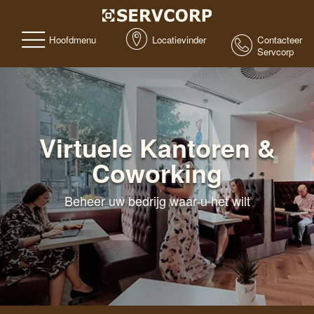
Hoofdmenu
Locatievinder
Contacteer
Servcorp
Virtuele Kantoren &
Coworking
Beheer uw bedrijg waar u het wilt