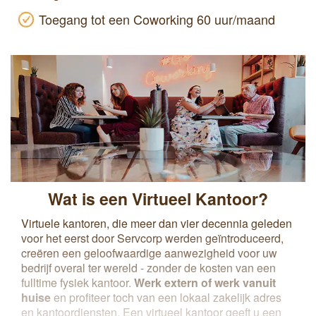
Toegang tot een Coworking 60 uur/maand
Wat is een Virtueel Kantoor?
Virtuele kantoren, die meer dan vier decennia geleden
voor het eerst door Servcorp werden geïntroduceerd,
creëren een geloofwaardige aanwezigheid voor uw
bedrijf overal ter wereld - zonder de kosten van een
fulltime fysiek kantoor.
Werk extern of werk vanuit
huise
en profiteer toch van een lokaal zakelijk adres
en kantoordiensten. Een virtueel kantoor geeft u een