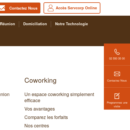
Accès Servcorp Online
Contactez Nous
 Réunion
Domiciliation
Notre Technologie
02 550 35 00
Coworking
Contactez Nous
union
Un espace coworking simplement
efficace
Programmez une
visite
Vos avantages
Comparez les forfaits
Nos centres