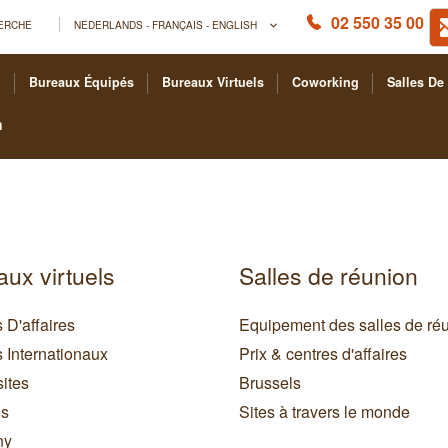
02 550 35 00
ERCHE
NEDERLANDS - FRANÇAIS - ENGLISH
Bureaux Équipés
Bureaux Virtuels
Coworking
Salles De
n
ux virtuels
Salles de réunion
 D'affaires
Equipement des salles de ré
 Internationaux
Prix & centres d'affaires
sites
Brussels
ls
Sites à travers le monde
ny