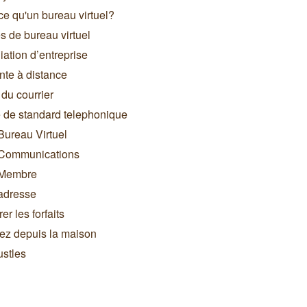
ce qu'un bureau virtuel?
s de bureau virtuel
iation d’entreprise
nte à distance
du courrier
 de standard telephonique
 Bureau Virtuel
t Communications
 Membre
 adresse
r les forfaits
lez depuis la maison
stles