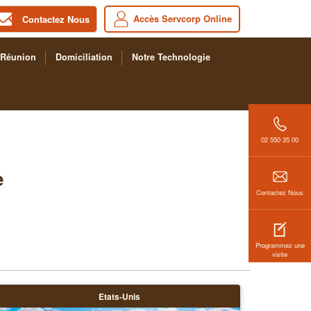
Accès Servcorp Online
Contactez Nous
 Réunion
Domiciliation
Notre Technologie
02 550 35 00
e
Contactez Nous
Programmez une
visite
Etats-Unis