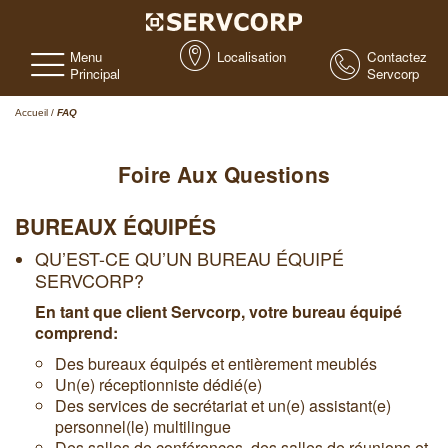
Menu
Localisation
Contactez
Principal
Servcorp
Accueil
/
FAQ
Foire Aux Questions
BUREAUX ÉQUIPÉS
QU’EST-CE QU’UN BUREAU ÉQUIPÉ
SERVCORP?
En tant que client Servcorp, votre bureau équipé
comprend:
Des bureaux équipés et entièrement meublés
Un(e) réceptionniste dédié(e)
Des services de secrétariat et un(e) assistant(e)
personnel(le) multilingue
Des salles de conférences, des salles de réunions et