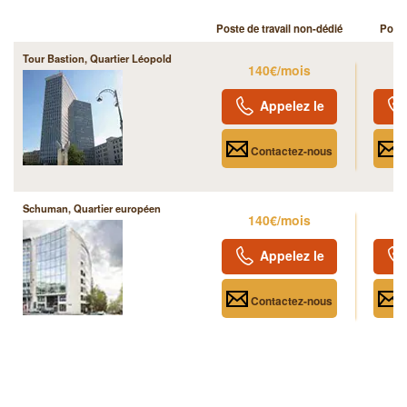
Poste de travail non-dédié
Poste
Tour Bastion, Quartier Léopold
140€/mois
2
Appelez le
Contactez-nous
C
Schuman, Quartier européen
140€/mois
2
Appelez le
Contactez-nous
C