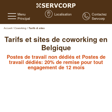
Menu
Localisation
Contactez
Principal
Servcorp
Accueil
/
Coworking
/
Tarifs & sites
Tarifs et sites de coworking en
Belgique
Postes de travail non dédiés et Postes de
travail dédiés: 20% de remise pour tout
engagement de 12 mois